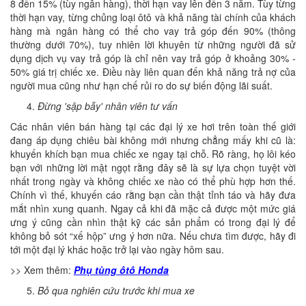
8 đến 15% (tùy ngân hàng), thời hạn vay lên đến 3 năm. Tùy từng
thời hạn vay, từng chủng loại ôtô và khả năng tài chính của khách
hàng mà ngân hàng có thể cho vay trả góp đến 90% (thông
thường dưới 70%), tuy nhiên lời khuyên từ những người đã sử
dụng dịch vụ vay trả góp là chỉ nên vay trả góp ở khoảng 30% -
50% giá trị chiếc xe. Điều này liên quan đến khả năng trả nợ của
người mua cũng như hạn chế rủi ro do sự biến động lãi suất.
Đừng 'sập bẫy' nhân viên tư vấn
Các nhân viên bán hàng tại các đại lý xe hơi trên toàn thế giới
đang áp dụng chiêu bài không mới nhưng chẳng mấy khi cũ là:
khuyến khích bạn mua chiếc xe ngay tại chỗ. Rõ ràng, họ lôi kéo
bạn với những lời mật ngọt rằng đây sẽ là sự lựa chọn tuyệt vời
nhất trong ngày và không chiếc xe nào có thể phù hợp hơn thế.
Chính vì thế, khuyến cáo rằng bạn cần thật tỉnh táo và hãy đưa
mắt nhìn xung quanh. Ngay cả khi đã mặc cả được một mức giá
ưng ý cũng cần nhìn thật kỹ các sản phẩm có trong đại lý để
không bỏ sót “xế hộp” ưng ý hơn nữa. Nếu chưa tìm được, hãy đi
tới một đại lý khác hoặc trở lại vào ngày hôm sau.
>> Xem thêm:
Phụ tùng ôtô Honda
Bỏ qua nghiên cứu trước khi mua xe