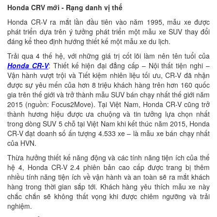
Honda CRV mới - Rạng danh vị thế
Honda CR-V ra mắt lần đầu tiên vào năm 1995, mẫu xe được
phát triển dựa trên ý tưởng phát triển một mẫu xe SUV thay đổi
đáng kể theo định hướng thiết kế một mẫu xe du lịch.
Trải qua 4 thế hệ, với những giá trị cốt lõi làm nên tên tuổi của
Honda CR-V
: Thiết kế hiện đại đẳng cấp – Nội thất tiện nghi –
Vận hành vượt trội và Tiết kiệm nhiên liệu tối ưu, CR-V đã nhận
được sự yêu mến của hơn 8 triệu khách hàng trên hơn 160 quốc
gia trên thế giới và trở thành mẫu SUV bán chạy nhất thế giới năm
2015 (nguồn: Focus2Move). Tại Việt Nam, Honda CR-V cũng trở
thành hương hiệu được ưa chuộng và tin tưởng lựa chọn nhất
trong dòng SUV 5 chỗ tại Việt Nam khi kết thúc năm 2015, Honda
CR-V đạt doanh số ấn tượng 4.533 xe – là mẫu xe bán chạy nhất
của HVN.
Thừa hưởng thiết kế năng động và các tính năng tiện ích của thế
hệ 4, Honda CR-V 2.4 phiên bản cao cấp được trang bị thêm
nhiều tính năng tiện ích về vận hành và an toàn sẽ ra mắt khách
hàng trong thời gian sắp tới. Khách hàng yêu thích mẫu xe này
chắc chắn sẽ không thất vọng khi được chiêm ngưỡng và trải
nghiệm.