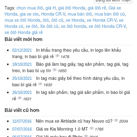
Tags:
chọn mua ôtô
,
giá H
,
giá ôtô Honda
,
giá ôtô rẻ
,
Giá xe
Honda
,
gia xe oto
,
Honda CR-V
,
mua bán ôtô
,
mua bán ôtô cũ
,
mua xe ôtô Honda
,
ôtô
,
ôtô cũ
,
xe Honda
,
xe Honda CR-V
,
xe
Honda cũ
,
xe ôtô
,
Xe ôtô cũ
,
xe ôtô honda
,
xe ôtô Honda CR-V
,
xe ôtô Honda giá rẻ
Bài viết mới hơn
In khẩu trang theo yêu cầu, in logo lên khẩu
02/12/2021
trang, in bao bì giá rẻ
1478
Báo giá làm tag giấy, tag sản phẩm, tag giá, tag
18/10/2021
treo, in bao bì uy tín
1650
In tag mác giấy bế theo hình dáng yêu cầu, in
25/10/2021
bao bì giá rẻ
1630
In tag sản phẩm, tag giá sản phẩm, in bao bì giá
26/10/2021
rẻ
1631
Bài viết cũ hơn
Nên mua xe Airblade cũ hay Nouvo cũ?
2034
11/07/2016
Giá xe Kia Morning 1.0 MT
1795
07/07/2016
Giá Vé máy bay đi Pháp
2016