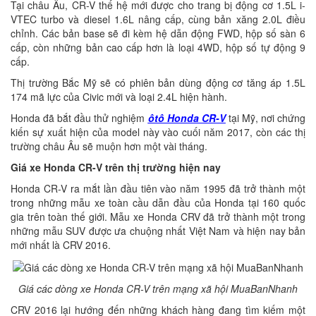
Tại châu Âu, CR-V thế hệ mới được cho trang bị động cơ 1.5L i-
VTEC turbo và diesel 1.6L nâng cấp, cùng bản xăng 2.0L điều
chỉnh. Các bản base sẽ đi kèm hệ dẫn động FWD, hộp số sàn 6
cấp, còn những bản cao cấp hơn là loại 4WD, hộp số tự động 9
cấp.
Thị trường Bắc Mỹ sẽ có phiên bản dùng động cơ tăng áp 1.5L
174 mã lực của Civic mới và loại 2.4L hiện hành.
Honda đã bắt đầu thử nghiệm
ôtô Honda CR-V
tại Mỹ, nơi chứng
kiến sự xuất hiện của model này vào cuối năm 2017, còn các thị
trường châu Âu sẽ muộn hơn một vài tháng.
Giá xe Honda CR-V trên thị trường hiện nay
Honda CR-V ra mắt lần đầu tiên vào năm 1995 đã trở thành một
trong những mẫu xe toàn cầu dẫn đầu của Honda tại 160 quốc
gia trên toàn thế giới. Mẫu xe Honda CRV đã trở thành một trong
những mẫu SUV được ưa chuộng nhất Việt Nam và hiện nay bản
mới nhất là CRV 2016.
Giá các dòng xe Honda CR-V trên mạng xã hội MuaBanNhanh
CRV 2016 lại hướng đến những khách hàng đang tìm kiếm một