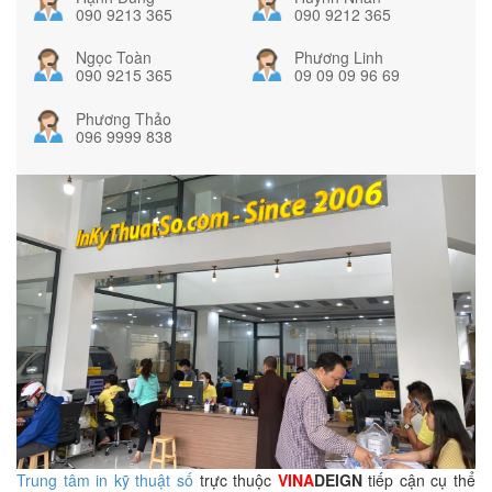
090 9213 365
090 9212 365
Ngọc Toàn
Phương Linh
090 9215 365
09 09 09 96 69
Phương Thảo
096 9999 838
Trung tâm in kỹ thuật số
trực thuộc
VINA
DEIGN
tiếp cận cụ thể