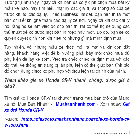
Tương tự như vậy, ngay cả khi bạn đã có ý định chọn mua bất kỳ
mẫu xe nào, hãy tìm hiểu thật kỹ các giá trị và thông số của xe
trước khi tới các đại lý. Theo Business Insider, bạn nên in ra một
bản chi tiết khi ghé thăm các đại lý xe hơi. Ngay cả khi các đại lý
nói rằng họ sẽ làm việc đó cho bạn thì rất có thể họ sẽ dùng các
thủ thuật để có được một bản in “đẹp như mơ”. Do đó, bạn sẽ có
quyền quyết định hơn khi hiểu rõ những gì mà mình định mua.
Tuy nhiên, với những mẫu xe “hot” mới ra mắt và kín đơn đặt
hàng, khách hàng Việt dễ bị vướng phải bẫy mời chào mua đủ
phụ kiện để lấy xe sớm. Việc tra chéo chiếc xe định mua với các
đối thủ, về thông tin trang bị lẫn phụ kiện có thể giúp bạn tỉnh táo
để chọn đúng chiếc xe phù hợp với điều kiện tài chính của mình.
Tham khảo giá xe Honda CR-V nhanh chóng, được giá ở
đâu?
Tìm giá xe Honda CR-V tại chuyên trang mua bán ôtô của Mạng
xã hội Mua Bán Nhanh -
Muabannhanh.com
- Xem ngay:
Giá
xe ôtô Honda CR-V
Nguồn:
https://giaxeoto.muabannhanh.com/gia-xe-honda-cr-
v-1583.html
Đăng bởi Minh Thiện