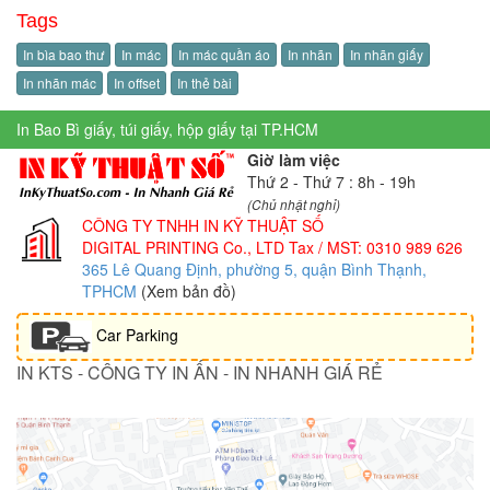
Tags
In bìa bao thư
In mác
In mác quần áo
In nhãn
In nhãn giấy
In nhãn mác
In offset
In thẻ bài
In Bao Bì giấy, túi giấy, hộp giấy tại TP.HCM
Giờ làm việc
Thứ 2 - Thứ 7 : 8h - 19h
(Chủ nhật nghỉ)
CÔNG TY TNHH IN KỸ THUẬT SỐ
DIGITAL PRINTING Co., LTD
Tax / MST: 0310 989 626
365 Lê Quang Định, phường 5, quận Bình Thạnh,
TPHCM
(Xem bản đồ)
Car Parking
IN KTS - CÔNG TY IN ẤN - IN NHANH GIÁ RẺ