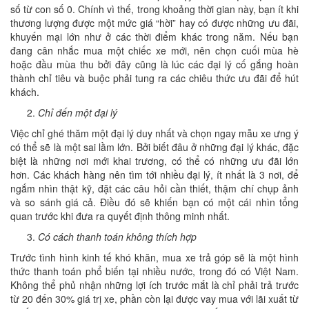
số từ con số 0. Chính vì thế, trong khoảng thời gian này, bạn ít khi
thương lượng được một mức giá “hời” hay có được những ưu đãi,
khuyến mại lớn như ở các thời điểm khác trong năm. Nếu bạn
đang cân nhắc mua một chiếc xe mới, nên chọn cuối mùa hè
hoặc đầu mùa thu bởi đây cũng là lúc các đại lý cố gắng hoàn
thành chỉ tiêu và buộc phải tung ra các chiêu thức ưu đãi để hút
khách.
Chỉ đến một đại lý
Việc chỉ ghé thăm một đại lý duy nhất và chọn ngay mẫu xe ưng ý
có thể sẽ là một sai lầm lớn. Bởi biết đâu ở những đại lý khác, đặc
biệt là những nơi mới khai trương, có thể có những ưu đãi lớn
hơn. Các khách hàng nên tìm tới nhiều đại lý, ít nhất là 3 nơi, để
ngắm nhìn thật kỹ, đặt các câu hỏi cần thiết, thậm chí chụp ảnh
và so sánh giá cả. Điều đó sẽ khiến bạn có một cái nhìn tổng
quan trước khi đưa ra quyết định thông minh nhất.
Có cách thanh toán không thích hợp
Trước tình hình kinh tế khó khăn, mua xe trả góp sẽ là một hình
thức thanh toán phổ biến tại nhiều nước, trong đó có Việt Nam.
Không thể phủ nhận những lợi ích trước mắt là chỉ phải trả trước
từ 20 đến 30% giá trị xe, phần còn lại được vay mua với lãi xuất từ