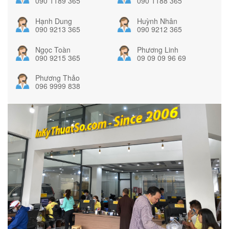
090 1189 365
090 1188 365
Hạnh Dung
Huỳnh Nhân
090 9213 365
090 9212 365
Ngọc Toàn
Phương Linh
090 9215 365
09 09 09 96 69
Phương Thảo
096 9999 838