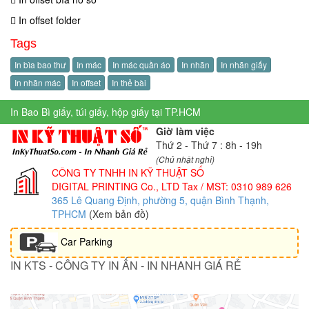
In offset folder
Tags
In bìa bao thư
In mác
In mác quần áo
In nhãn
In nhãn giấy
In nhãn mác
In offset
In thẻ bài
In Bao Bì giấy, túi giấy, hộp giấy tại TP.HCM
Giờ làm việc
Thứ 2 - Thứ 7 : 8h - 19h
(Chủ nhật nghỉ)
CÔNG TY TNHH IN KỸ THUẬT SỐ
DIGITAL PRINTING Co., LTD
Tax / MST: 0310 989 626
365 Lê Quang Định, phường 5, quận Bình Thạnh,
TPHCM
(Xem bản đồ)
Car Parking
IN KTS - CÔNG TY IN ẤN - IN NHANH GIÁ RẺ