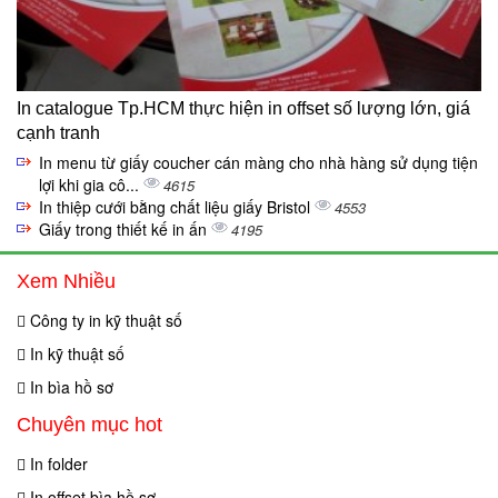
In catalogue Tp.HCM thực hiện in offset số lượng lớn, giá
cạnh tranh
In menu từ giấy coucher cán màng cho nhà hàng sử dụng tiện
lợi khi gia cô...
4615
In thiệp cưới bằng chất liệu giấy Bristol
4553
Giấy trong thiết kế in ấn
4195
Xem Nhiều
Công ty in kỹ thuật số
In kỹ thuật số
In bìa hồ sơ
Chuyên mục hot
In folder
In offset bìa hồ sơ