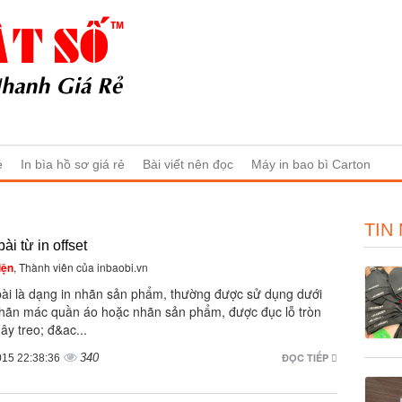
ẻ
In bìa hồ sơ giá rẻ
Bài viết nên đọc
Máy in bao bì Carton
TIN
bài từ in offset
iện
, Thành viên của inbaobi.vn
 bài là dạng in nhãn sản phẩm, thường được sử dụng dưới
hãn mác quần áo hoặc nhãn sản phẩm, được đục lỗ tròn
ây treo; đ&ac...
340
ĐỌC TIẾP
015 22:38:36