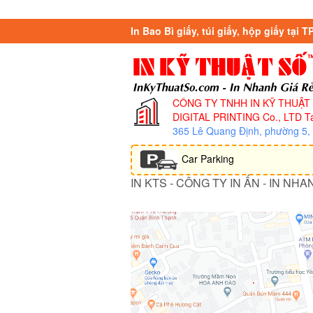
In Bao Bì giấy, túi giấy, hộp giấy tại 
CÔNG TY TNHH IN KỸ THUẬT
DIGITAL PRINTING Co., LTD
Ta
365 Lê Quang Định, phường 5
Car Parking
IN KTS - CÔNG TY IN ẤN - IN NHA