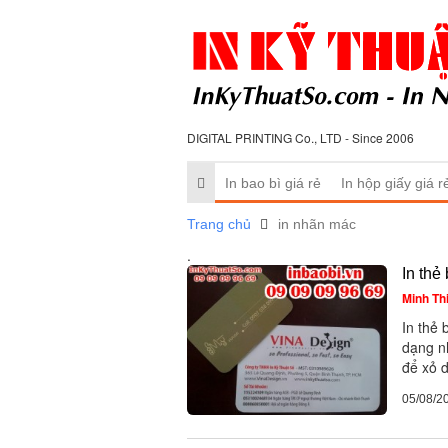
DIGITAL PRINTING Co., LTD - Since 2006
In bao bì giá rẻ
In hộp giấy giá r
Trang chủ
in nhãn mác
.
In thẻ 
Minh Th
In thẻ
dạng n
để xỏ d
05/08/2