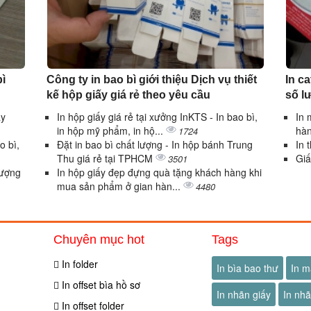
bì
Công ty in bao bì giới thiệu Dịch vụ thiết
In c
kế hộp giấy giá rẻ theo yêu cầu
số l
ấy
In hộp giấy giá rẻ tại xưởng InKTS - In bao bì,
In 
in hộp mỹ phẩm, in hộ...
hàn
1724
o bì,
Đặt in bao bì chất lượng - In hộp bánh Trung
In 
Thu giá rẻ tại TPHCM
Giấ
3501
lượng
In hộp giấy đẹp đựng quà tặng khách hàng khi
mua sản phẩm ở gian hàn...
4480
Chuyên mục hot
Tags
In folder
In bìa bao thư
In m
In offset bìa hồ sơ
In nhãn giấy
In nh
In offset folder