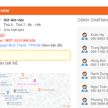
TP.HCM
CSKH: CHATNHA
Giờ làm việc
Thứ 2 - Thứ 7 : 8h - 19h
(Chủ nhật nghỉ)
Xuân Hạ
 SỐ
090 6863 
x / MST: 0310 989 626
, quận Bình Thạnh, TPHCM
(Xem bản đồ)
Trung Nghĩ
090 1180 
Hồng Anh
NH GIÁ RẺ
090 1189 
Hạnh Dung
090 9213 
Ngọc Toàn
090 9215 
Phương Th
096 9999 