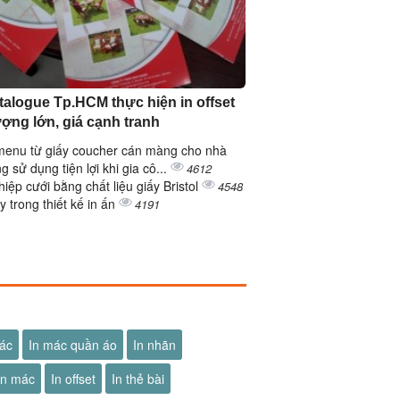
atalogue Tp.HCM thực hiện in offset
ượng lớn, giá cạnh tranh
menu từ giấy coucher cán màng cho nhà
g sử dụng tiện lợi khi gia cô...
4612
thiệp cưới bằng chất liệu giấy Bristol
4548
y trong thiết kế in ấn
4191
ác
In mác quần áo
In nhãn
ãn mác
In offset
In thẻ bài