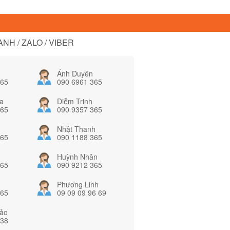
NH / ZALO / VIBER
Ánh Duyên
365
090 6961 365
a
Diễm Trinh
365
090 9357 365
Nhật Thanh
365
090 1188 365
Huỳnh Nhân
365
090 9212 365
Phương Linh
365
09 09 09 96 69
ảo
838