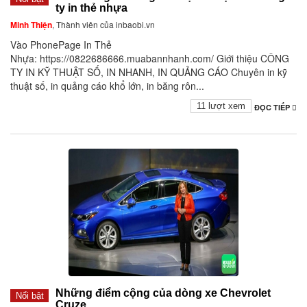
ty in thẻ nhựa
Minh Thiện
, Thành viên của inbaobi.vn
Vào PhonePage In Thẻ
Nhựa: https://0822686666.muabannhanh.com/ Giới thiệu CÔNG
TY IN KỸ THUẬT SỐ, IN NHANH, IN QUẢNG CÁO Chuyên in kỹ
thuật số, in quảng cáo khổ lớn, in băng rôn...
11 lượt xem
ĐỌC TIẾP
Những điểm cộng của dòng xe Chevrolet
Nổi bật
Cruze