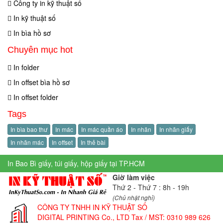
Công ty in kỹ thuật số
In kỹ thuật số
In bìa hồ sơ
Chuyên mục hot
In folder
In offset bìa hồ sơ
In offset folder
Tags
In bìa bao thư
In mác
In mác quần áo
In nhãn
In nhãn giấy
In nhãn mác
In offset
In thẻ bài
In Bao Bì giấy, túi giấy, hộp giấy tại TP.HCM
Giờ làm việc
Thứ 2 - Thứ 7 : 8h - 19h
(Chủ nhật nghỉ)
CÔNG TY TNHH IN KỸ THUẬT SỐ
DIGITAL PRINTING Co., LTD
Tax / MST: 0310 989 626