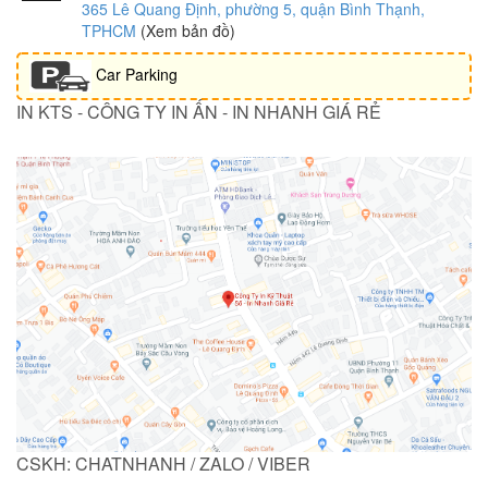
365 Lê Quang Định, phường 5, quận Bình Thạnh,
TPHCM
(Xem bản đồ)
Car Parking
IN KTS - CÔNG TY IN ẤN - IN NHANH GIÁ RẺ
CSKH: CHATNHANH / ZALO / VIBER