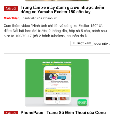
Trung tâm xe máy đánh giá ưu nhược điểm
Nổi bật
dòng xe Yamaha Exciter 150 côn tay
Minh Thiện
, Thành viên của inbaobi.vn
Xem thêm video "Hình ảnh chi tiết về dòng xe Exciter 150" Ưu
điểm Nổi bật hơn đời trước: 2 thắng đĩa, hộp số 5 cấp, bánh sau
size to 100/70-17 (cả 2 bánh tubeless, an toàn do k...
10 lượt xem
ĐỌC TIẾP
PhonePage - Trang Số Điện Thoại của Công
Nổi bật