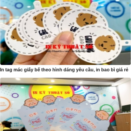
In tag mác giấy bế theo hình dáng yêu cầu, in bao bì giá rẻ