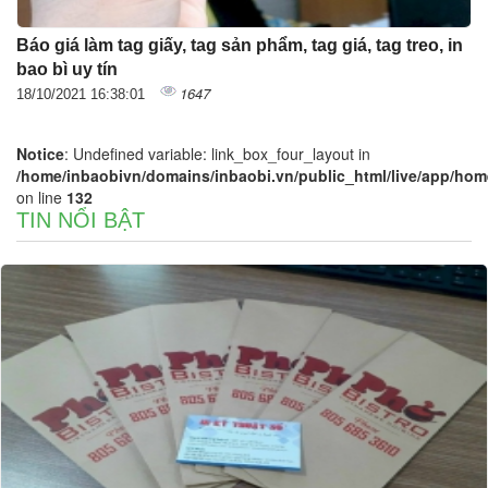
Báo giá làm tag giấy, tag sản phẩm, tag giá, tag treo, in
bao bì uy tín
1647
18/10/2021 16:38:01
Notice
: Undefined variable: link_box_four_layout in
/home/inbaobivn/domains/inbaobi.vn/public_html/live/app/home/
on line
132
TIN NỔI BẬT