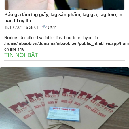
Báo giá làm tag giấy, tag sản phẩm, tag giá, tag treo, in
bao bì uy tín
1647
18/10/2021 16:38:01
Notice
: Undefined variable: link_box_four_layout in
/home/inbaobivn/domains/inbaobi.vn/public_html/live/app/home/
on line
116
TIN NỔI BẬT