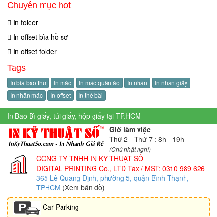
Chuyên mục hot
In folder
In offset bìa hồ sơ
In offset folder
Tags
In bìa bao thư
In mác
In mác quần áo
In nhãn
In nhãn giấy
In nhãn mác
In offset
In thẻ bài
In Bao Bì giấy, túi giấy, hộp giấy tại TP.HCM
Giờ làm việc
Thứ 2 - Thứ 7 : 8h - 19h
(Chủ nhật nghỉ)
CÔNG TY TNHH IN KỸ THUẬT SỐ
DIGITAL PRINTING Co., LTD
Tax / MST: 0310 989 626
365 Lê Quang Định, phường 5, quận Bình Thạnh,
TPHCM
(Xem bản đồ)
Car Parking