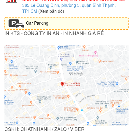
365 Lê Quang Định, phường 5, quận Bình Thạnh,
TPHCM
(Xem bản đồ)
Car Parking
IN KTS - CÔNG TY IN ẤN - IN NHANH GIÁ RẺ
CSKH: CHATNHANH / ZALO / VIBER