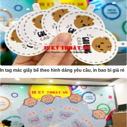
In tag mác giấy bế theo hình dáng yêu cầu, in bao bì giá rẻ