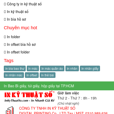
Công ty in kỹ thuật số
In kỹ thuật số
In bìa hồ sơ
Chuyên mục hot
In folder
In offset bìa hồ sơ
In offset folder
Tags
In bìa bao thư
In mác
In mác quần áo
In nhãn
In nhãn giấy
In nhãn mác
In offset
In thẻ bài
In Bao Bì giấy, túi giấy, hộp giấy tại TP.HCM
Giờ làm việc
Thứ 2 - Thứ 7 : 8h - 19h
(Chủ nhật nghỉ)
CÔNG TY TNHH IN KỸ THUẬT SỐ
DIGITAL PRINTING Co., LTD
Tax / MST: 0310 989 626