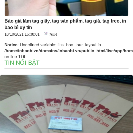
Báo giá làm tag giấy, tag sản phẩm, tag giá, tag treo, in
bao bì uy tín
1654
18/10/2021 16:38:01
Notice
: Undefined variable: link_box_four_layout in
/home/inbaobivn/domains/inbaobi.vn/public_html/live/app/home/
on line
116
TIN NỔI BẬT