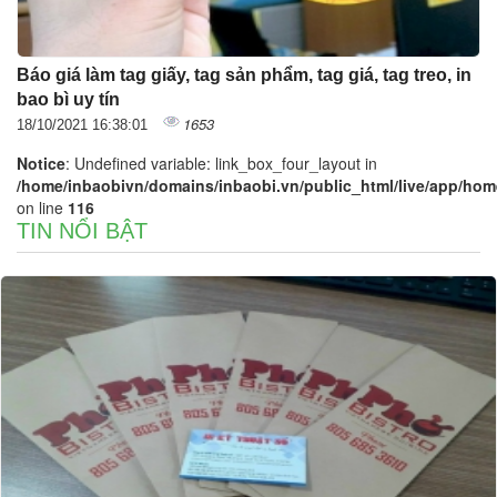
Báo giá làm tag giấy, tag sản phẩm, tag giá, tag treo, in
bao bì uy tín
1653
18/10/2021 16:38:01
Notice
: Undefined variable: link_box_four_layout in
/home/inbaobivn/domains/inbaobi.vn/public_html/live/app/home/
on line
116
TIN NỔI BẬT