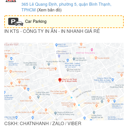
365 Lê Quang Định, phường 5, quận Bình Thạnh,
TPHCM
(Xem bản đồ)
Car Parking
IN KTS - CÔNG TY IN ẤN - IN NHANH GIÁ RẺ
CSKH: CHATNHANH / ZALO / VIBER