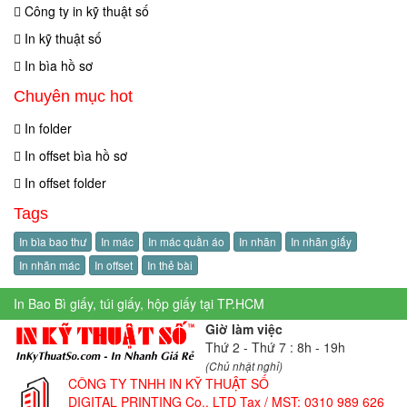
Công ty in kỹ thuật số
In kỹ thuật số
In bìa hồ sơ
Chuyên mục hot
In folder
In offset bìa hồ sơ
In offset folder
Tags
In bìa bao thư
In mác
In mác quần áo
In nhãn
In nhãn giấy
In nhãn mác
In offset
In thẻ bài
In Bao Bì giấy, túi giấy, hộp giấy tại TP.HCM
Giờ làm việc
Thứ 2 - Thứ 7 : 8h - 19h
(Chủ nhật nghỉ)
CÔNG TY TNHH IN KỸ THUẬT SỐ
DIGITAL PRINTING Co., LTD
Tax / MST: 0310 989 626