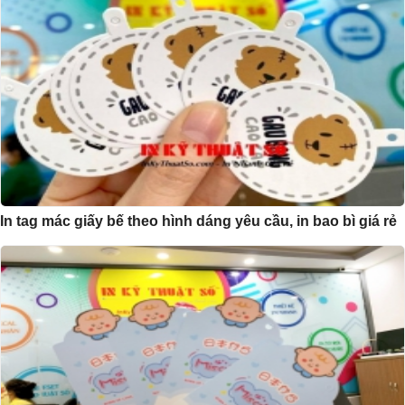
In tag mác giấy bế theo hình dáng yêu cầu, in bao bì giá rẻ