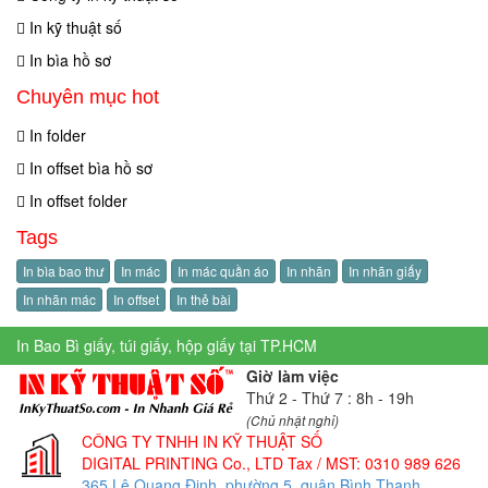
In kỹ thuật số
In bìa hồ sơ
Chuyên mục hot
In folder
In offset bìa hồ sơ
In offset folder
Tags
In bìa bao thư
In mác
In mác quần áo
In nhãn
In nhãn giấy
In nhãn mác
In offset
In thẻ bài
In Bao Bì giấy, túi giấy, hộp giấy tại TP.HCM
Giờ làm việc
Thứ 2 - Thứ 7 : 8h - 19h
(Chủ nhật nghỉ)
CÔNG TY TNHH IN KỸ THUẬT SỐ
DIGITAL PRINTING Co., LTD
Tax / MST: 0310 989 626
365 Lê Quang Định, phường 5, quận Bình Thạnh,