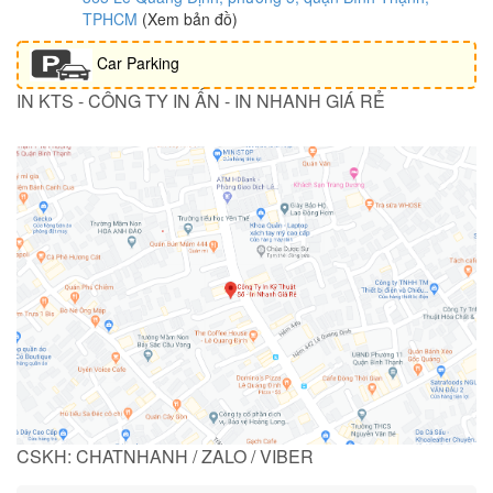
TPHCM
(Xem bản đồ)
Car Parking
IN KTS - CÔNG TY IN ẤN - IN NHANH GIÁ RẺ
CSKH: CHATNHANH / ZALO / VIBER