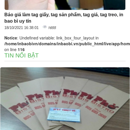
Báo giá làm tag giấy, tag sản phẩm, tag giá, tag treo, in
bao bì uy tín
1655
18/10/2021 16:38:01
Notice
: Undefined variable: link_box_four_layout in
/home/inbaobivn/domains/inbaobi.vn/public_html/live/app/home/
on line
116
TIN NỔI BẬT