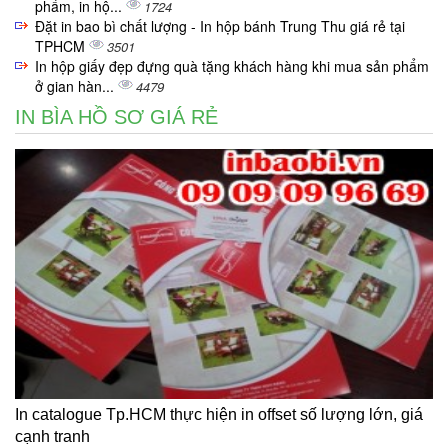
phẩm, in hộ...
1724
Đặt in bao bì chất lượng - In hộp bánh Trung Thu giá rẻ tại
TPHCM
3501
In hộp giấy đẹp đựng quà tặng khách hàng khi mua sản phẩm
ở gian hàn...
4479
IN BÌA HỒ SƠ GIÁ RẺ
In catalogue Tp.HCM thực hiện in offset số lượng lớn, giá
cạnh tranh