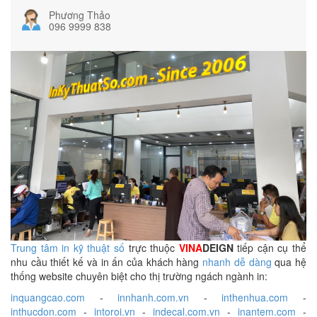
Phương Thảo
096 9999 838
Trung tâm in kỹ thuật số
trực thuộc
VINA
DEIGN
tiếp cận cụ thể
nhu cầu thiết kế và in ấn của khách hàng
nhanh dễ dàng
qua hệ
thống website chuyên biệt cho thị trường ngách ngành in:
inquangcao.com
-
innhanh.com.vn
-
inthenhua.com
-
inthucdon.com
-
intoroi.vn
-
indecal.com.vn
-
inantem.com
-