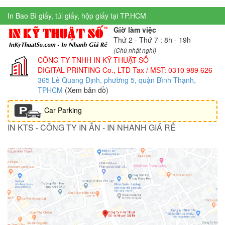
In Bao Bì giấy, túi giấy, hộp giấy tại TP.HCM
Giờ làm việc
Thứ 2 - Thứ 7 : 8h - 19h
(Chủ nhật nghỉ)
CÔNG TY TNHH IN KỸ THUẬT SỐ
DIGITAL PRINTING Co., LTD
Tax / MST: 0310 989 626
365 Lê Quang Định, phường 5, quận Bình Thạnh,
TPHCM
(Xem bản đồ)
Car Parking
IN KTS - CÔNG TY IN ẤN - IN NHANH GIÁ RẺ