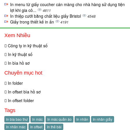
In menu từ giấy coucher cán màng cho nhà hàng sử dụng tiện
lợi khi gia cô...
4611
In thiệp cưới bằng chất liệu giấy Bristol
4548
Giấy trong thiết kế in ấn
4191
Xem Nhiều
Công ty in kỹ thuật số
In kỹ thuật số
In bìa hồ sơ
Chuyên mục hot
In folder
In offset bìa hồ sơ
In offset folder
Tags
In bìa bao thư
In mác
In mác quần áo
In nhãn
In nhãn giấy
In nhãn mác
In offset
In thẻ bài