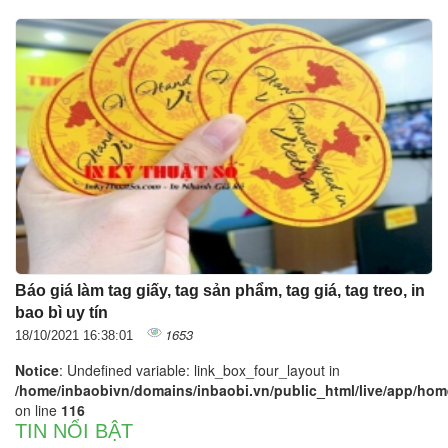
Báo giá làm tag giấy, tag sản phẩm, tag giá, tag treo, in
bao bì uy tín
1653
18/10/2021 16:38:01
Notice
: Undefined variable: link_box_four_layout in
/home/inbaobivn/domains/inbaobi.vn/public_html/live/app/home/
on line
116
TIN NỔI BẬT