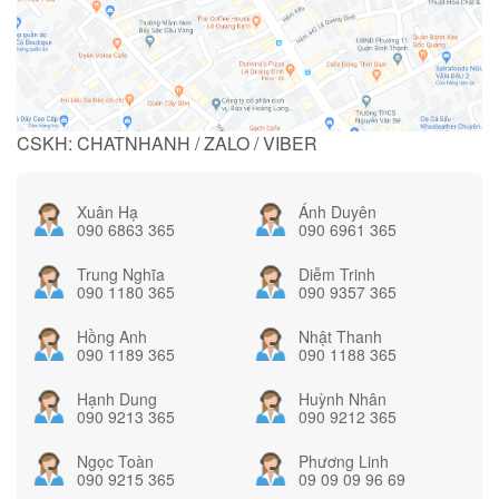
CSKH: CHATNHANH / ZALO / VIBER
Xuân Hạ
Ánh Duyên
090 6863 365
090 6961 365
Trung Nghĩa
Diễm Trinh
090 1180 365
090 9357 365
Hồng Anh
Nhật Thanh
090 1189 365
090 1188 365
Hạnh Dung
Huỳnh Nhân
090 9213 365
090 9212 365
Ngọc Toàn
Phương Linh
090 9215 365
09 09 09 96 69