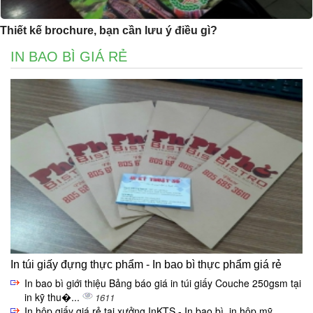
Thiết kế brochure, bạn cần lưu ý điều gì?
IN BAO BÌ GIÁ RẺ
In túi giấy đựng thực phẩm - In bao bì thực phẩm giá rẻ
In bao bì giới thiệu Bảng báo giá in túi giấy Couche 250gsm tại
in kỹ thu�...
1611
In hộp giấy giá rẻ tại xưởng InKTS - In bao bì, in hộp mỹ