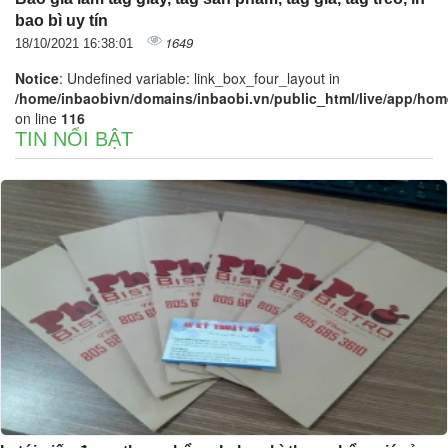
bao bì uy tín
1649
18/10/2021 16:38:01
Notice
: Undefined variable: link_box_four_layout in
/home/inbaobivn/domains/inbaobi.vn/public_html/live/app/home/
on line
116
TIN NỔI BẬT