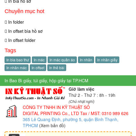
In bìa hồ sơ
Chuyên mục hot
In folder
In offset bìa hồ sơ
In offset folder
Tags
In bìa bao thư
In mác
In mác quần áo
In nhãn
In nhãn giấy
In nhãn mác
In offset
In thẻ bài
In Bao Bì giấy, túi giấy, hộp giấy tại TP.HCM
Giờ làm việc
Thứ 2 - Thứ 7 : 8h - 19h
(Chủ nhật nghỉ)
CÔNG TY TNHH IN KỸ THUẬT SỐ
DIGITAL PRINTING Co., LTD
Tax / MST: 0310 989 626
365 Lê Quang Định, phường 5, quận Bình Thạnh,
TPHCM
(Xem bản đồ)