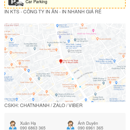
Car Parking
IN KTS - CÔNG TY IN ẤN - IN NHANH GIÁ RẺ
CSKH: CHATNHANH / ZALO / VIBER
Xuân Hạ
Ánh Duyên
090 6863 365
090 6961 365