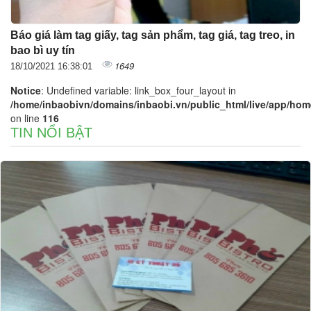
Báo giá làm tag giấy, tag sản phẩm, tag giá, tag treo, in
bao bì uy tín
1649
18/10/2021 16:38:01
Notice
: Undefined variable: link_box_four_layout in
/home/inbaobivn/domains/inbaobi.vn/public_html/live/app/home/
on line
116
TIN NỔI BẬT