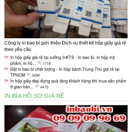
Công ty in bao bì giới thiệu Dịch vụ thiết kế hộp giấy giá rẻ
theo yêu cầu
In hộp giấy giá rẻ tại xưởng InKTS - In bao bì, in hộp mỹ
phẩm, in hộ...
1718
Đặt in bao bì chất lượng - In hộp bánh Trung Thu giá rẻ tại
TPHCM
3496
In hộp giấy đẹp đựng quà tặng khách hàng khi mua sản phẩm
ở gian hàn...
4473
IN BÌA HỒ SƠ GIÁ RẺ