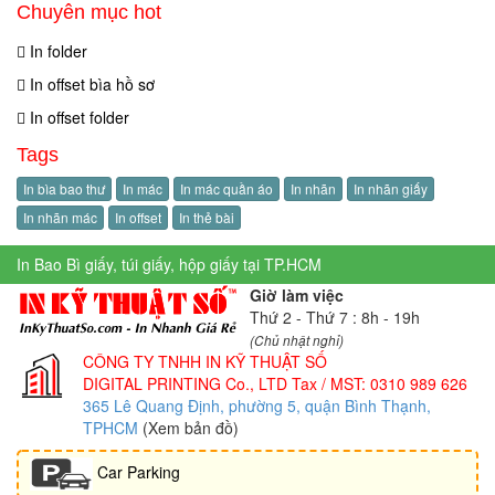
Chuyên mục hot
In folder
In offset bìa hồ sơ
In offset folder
Tags
In bìa bao thư
In mác
In mác quần áo
In nhãn
In nhãn giấy
In nhãn mác
In offset
In thẻ bài
In Bao Bì giấy, túi giấy, hộp giấy tại TP.HCM
Giờ làm việc
Thứ 2 - Thứ 7 : 8h - 19h
(Chủ nhật nghỉ)
CÔNG TY TNHH IN KỸ THUẬT SỐ
DIGITAL PRINTING Co., LTD
Tax / MST: 0310 989 626
365 Lê Quang Định, phường 5, quận Bình Thạnh,
TPHCM
(Xem bản đồ)
Car Parking