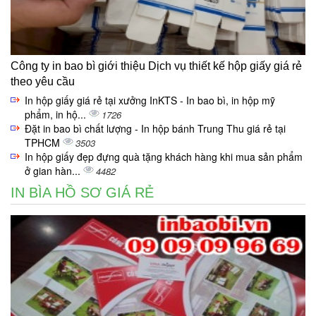
Công ty in bao bì giới thiệu Dịch vụ thiết kế hộp giấy giá rẻ
theo yêu cầu
In hộp giấy giá rẻ tại xưởng InKTS - In bao bì, in hộp mỹ
phẩm, in hộ...
1726
Đặt in bao bì chất lượng - In hộp bánh Trung Thu giá rẻ tại
TPHCM
3503
In hộp giấy đẹp đựng quà tặng khách hàng khi mua sản phẩm
ở gian hàn...
4482
IN BÌA HỒ SƠ GIÁ RẺ