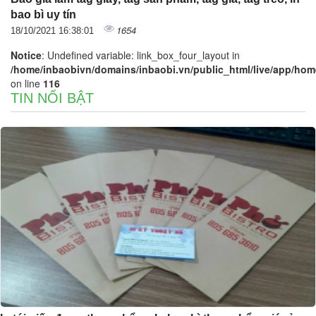
bao bì uy tín
1654
18/10/2021 16:38:01
Notice
: Undefined variable: link_box_four_layout in
/home/inbaobivn/domains/inbaobi.vn/public_html/live/app/home/
on line
116
TIN NỔI BẬT