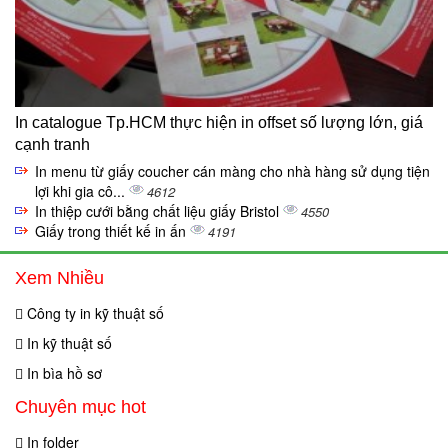
In catalogue Tp.HCM thực hiện in offset số lượng lớn, giá
cạnh tranh
In menu từ giấy coucher cán màng cho nhà hàng sử dụng tiện
lợi khi gia cô...
4612
In thiệp cưới bằng chất liệu giấy Bristol
4550
Giấy trong thiết kế in ấn
4191
Xem Nhiều
Công ty in kỹ thuật số
In kỹ thuật số
In bìa hồ sơ
Chuyên mục hot
In folder