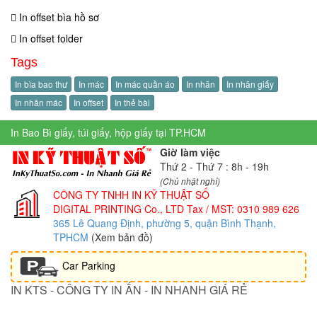
In offset bìa hồ sơ
In offset folder
Tags
In bìa bao thư
In mác
In mác quần áo
In nhãn
In nhãn giấy
In nhãn mác
In offset
In thẻ bài
In Bao Bì giấy, túi giấy, hộp giấy tại TP.HCM
Giờ làm việc
Thứ 2 - Thứ 7 : 8h - 19h
(Chủ nhật nghỉ)
CÔNG TY TNHH IN KỸ THUẬT SỐ
DIGITAL PRINTING Co., LTD
Tax / MST: 0310 989 626
365 Lê Quang Định, phường 5, quận Bình Thạnh,
TPHCM
(Xem bản đồ)
Car Parking
IN KTS - CÔNG TY IN ẤN - IN NHANH GIÁ RẺ