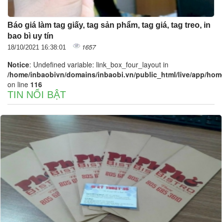
Báo giá làm tag giấy, tag sản phẩm, tag giá, tag treo, in
bao bì uy tín
1657
18/10/2021 16:38:01
Notice
: Undefined variable: link_box_four_layout in
/home/inbaobivn/domains/inbaobi.vn/public_html/live/app/home/
on line
116
TIN NỔI BẬT