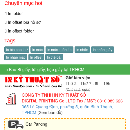
Chuyên mục hot
In folder
In offset bìa hồ sơ
In offset folder
Tags
In bìa bao thư
In mác
In mác quần áo
In nhãn
In nhãn giấy
In nhãn mác
In offset
In thẻ bài
In Bao Bì giấy, túi giấy, hộp giấy tại TP.HCM
Giờ làm việc
Thứ 2 - Thứ 7 : 8h - 19h
(Chủ nhật nghỉ)
CÔNG TY TNHH IN KỸ THUẬT SỐ
DIGITAL PRINTING Co., LTD
Tax / MST: 0310 989 626
365 Lê Quang Định, phường 5, quận Bình Thạnh,
TPHCM
(Xem bản đồ)
Car Parking