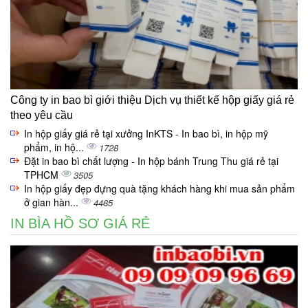
Công ty in bao bì giới thiệu Dịch vụ thiết kế hộp giấy giá rẻ
theo yêu cầu
In hộp giấy giá rẻ tại xưởng InKTS - In bao bì, in hộp mỹ
phẩm, in hộ...
1728
Đặt in bao bì chất lượng - In hộp bánh Trung Thu giá rẻ tại
TPHCM
3505
In hộp giấy đẹp đựng quà tặng khách hàng khi mua sản phẩm
ở gian hàn...
4485
IN BÌA HỒ SƠ GIÁ RẺ